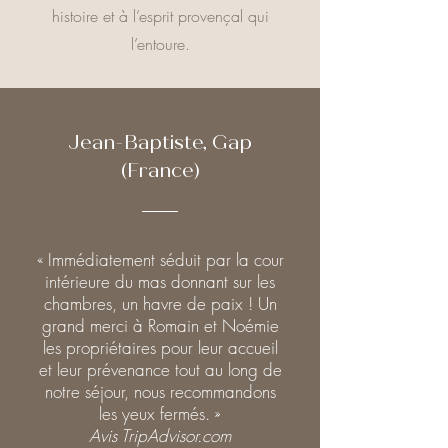
histoire et à l’esprit provençal qui
l’entoure.
Jean-Baptiste, Gap
(France)
« Immédiatement séduit par la cour
intérieure du mas donnant sur les
chambres, un havre de paix ! Un
grand merci à Romain et Noémie
les propriétaires pour leur accueil
et leur prévenance tout au long de
notre séjour, nous recommandons
les yeux fermés. »
Avis TripAdvisor.com