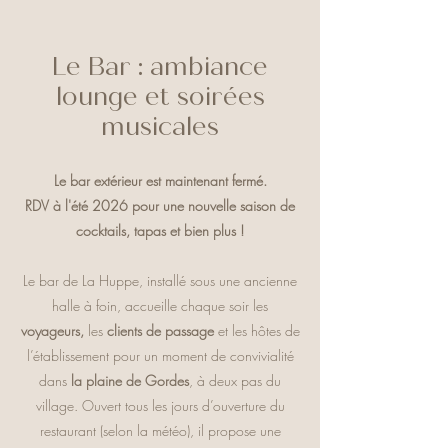
Le Bar : ambiance
lounge et soirées
musicales
Le bar extérieur est maintenant fermé.
RDV à l'été 2026 pour une nouvelle saison de
cocktails, tapas et bien plus !
Le bar de La Huppe, installé sous une ancienne
halle à foin, accueille chaque soir les
voyageurs,
les
clients de passage
et les hôtes de
l’établissement pour un moment de convivialité
dans
la plaine de Gordes
, à deux pas du
village. Ouvert tous les jours d’ouverture du
restaurant (selon la météo), il propose une