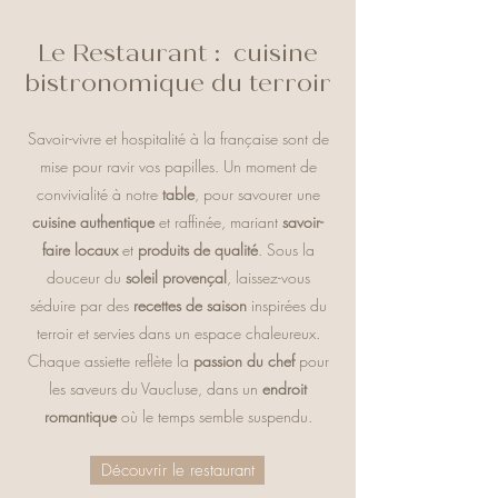
Le Restaurant : cuisine
bistronomique du terroir
Savoir-vivre et hospitalité à la française sont de
mise pour ravir vos papilles. Un moment de
convivialité à notre
table
, pour savourer une
cuisine authentique
et raffinée, mariant
savoir-
faire locaux
et
produits de qualité
. Sous la
douceur du
soleil provençal
, laissez-vous
séduire par des
recettes de saison
inspirées du
terroir et servies dans un espace chaleureux.
Chaque assiette reflète la
passion du chef
pour
les saveurs du Vaucluse, dans un
endroit
romantique
où le temps semble suspendu.
Découvrir le restaurant