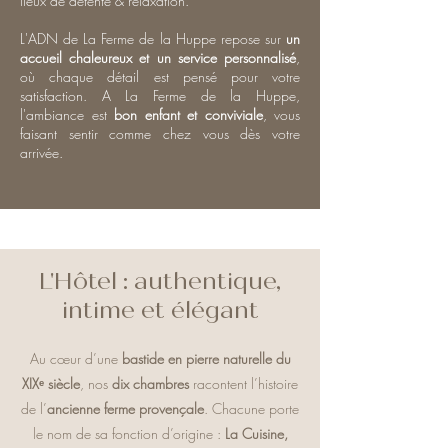
lieux de détente & relaxation.
L'ADN de La Ferme de la Huppe repose sur
un
accueil chaleureux et un service personnalisé
,
où chaque détail est pensé pour votre
satisfaction. A La Ferme de la Huppe,
l'ambiance est
bon enfant et conviviale
, vous
faisant sentir comme chez vous dès votre
arrivée.
L'Hôtel : authentique,
intime et élégant
Au cœur d’une
bastide en pierre naturelle du
XIXᵉ siècle
, nos
dix chambres
racontent l’histoire
de l’
ancienne ferme provençale
. Chacune porte
le nom de sa fonction d’origine :
La Cuisine,