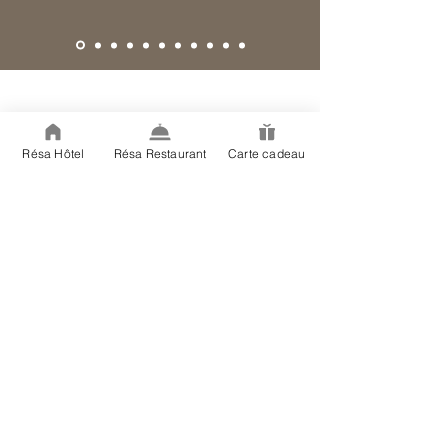
Résa Hôtel
Résa Restaurant
Carte cadeau
Nous contacter
Nous vous répondrons dans les meilleurs délais.
La Ferme de la Huppe
Hameau des Pourquiers
570 route de Goult - RD 156
84220 Gordes
via Google Maps