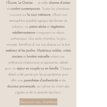
L’Écurie, Le Grenier
… et mêle
charme d’antan
et
confort contemporain
. Toutes les chambres
s’ouvrent sur
la cour intérieure
, offrant une
atmosphère paisible typique des fermes du
Luberon, où
pierre sèche
et
végétation
méditerranéenne
composent un décor
authentique. Une seule chambre, la plus
intimiste, bénéficie d’une vue directe sur le bar
extérieur et les jardins
.
Matériaux nobles
,
volets
anciens
et
lumière naturelle
créent une
ambiance chaleureuse et apaisante, idéale
pour un
séjour en couple ou en famille
. Chaque
détail a été pensé par les propriétaires pour
offrir une
parenthèse d’authenticité
et de
douceur provençale
, au rythme du chant des
cigales et de la sérénité des lieux.
Découvrir nos chambres