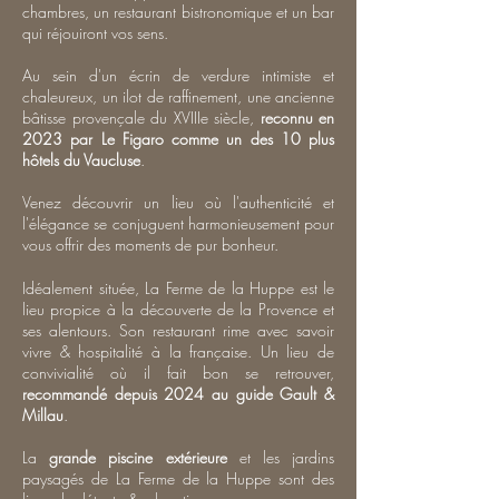
chambres, un restaurant bistronomique et un bar
qui réjouiront vos sens.
Au sein d'un écrin de verdure intimiste et
chaleureux, un ilot de raffinement, une ancienne
bâtisse provençale du XVIIIe siècle,
reconnu en
2023 par Le Figaro comme un des 10 plus
hôtels du Vaucluse
.
Venez découvrir un lieu où l'authenticité et
l'élégance se conjuguent harmonieusement pour
vous offrir des moments de pur bonheur.
Idéalement située, La Ferme de la Huppe est le
lieu propice à la découverte de la Provence et
ses alentours. Son restaurant rime avec savoir
vivre & hospitalité à la française. Un lieu de
convivialité où il fait bon se retrouver,
recommandé depuis 2024 au guide Gault &
Millau
.
La
grande piscine extérieure
et les jardins
paysagés de La Ferme de la Huppe sont des