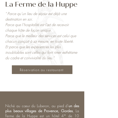
La Ferme de la Huppe
" Parce qu’un lieu de séjour est déjà une
destination en soi.
Parce que l’hospitalité est l’art de recevoir
chaque hôte de façon unique.
Parce que le meilleur des services est celui que
chacun conçoit à sa mesure, en toute liberté.
Et parce que les expériences les plus
inoubliables sont celles qui font rimer esthétisme
du cadre et convivialité du lieu."
Réservation au restaurant
Niché au cœur du Luberon, au pied d’
un des
plus beaux villages de Provence, Gordes
, La
Ferme de la Huppe est un hôtel 4* de 10