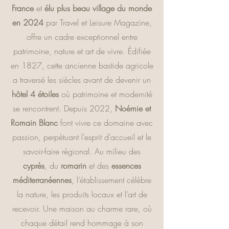
France
et
élu plus beau village du monde
en 2024
par Travel et Leisure Magazine,
offre un cadre exceptionnel entre
patrimoine, nature et art de vivre.
Édifiée
en 1827, cette ancienne bastide agricole
a traversé les siècles avant de devenir un
hôtel 4 étoiles
où patrimoine et modernité
se rencontrent. Depuis 2022,
Noémie et
Romain Blanc
font vivre ce domaine avec
passion, perpétuant l’esprit d’accueil et le
savoir-faire régional. Au milieu des
cyprès
, du
romarin
et des
essences
méditerranéennes
, l’établissement célèbre
la nature, les produits locaux et l’art de
recevoir. Une maison au charme rare, où
chaque détail rend hommage à son