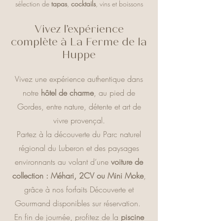
sélection de
tapas
,
cocktails
, vins et boissons
fraîches, dans un cadre typiquement provençal
où il fait bon profiter de la soirée.
Vivez l’expérience
complète à La Ferme de la
Découvrir le bar
Huppe
Vivez une expérience authentique dans
notre
hôtel de charme
, au pied de
Gordes, entre nature, détente et art de
vivre provençal.
Partez à la découverte du Parc naturel
régional du Luberon et des paysages
environnants au volant d’une
voiture de
collection :
Méhari, 2CV ou Mini Moke
,
grâce à nos forfaits Découverte et
Gourmand disponibles sur réservation.
En fin de journée, profitez de la
piscine