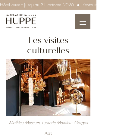
Hôtel ouvert jusqu'au 31 octobre 2026  ●  Restaurant ouvert tous les so
Les visites
culturelles
Mathieu Museum, Lustrerie Mathieu - Gargas
Apt