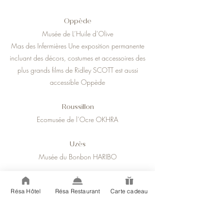
Oppède
Musée de L’Huile d’Olive
Mas des Infermières Une exposition permanente
incluant des décors, costumes et accessoires des
plus grands films de Ridley SCOTT est aussi
accessible Oppède
Roussillon
Ecomusée de l’Ocre OKHRA
Uzès
Musée du Bonbon HARIBO
Les Baux de Provence
Résa Hôtel
Résa Restaurant
Carte cadeau
Les Carrières de Lumières