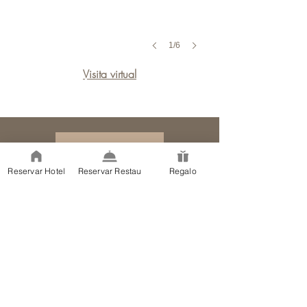
1/6
Visita virtual
La citas
Reservar Hotel
Reservar Restau
Regalo
La Ferme de la Huppe
Hameau des Pourquiers
570 route de Goult - RD 156
84220 Gordes
Enlaces
Hotel en Gordes
Restaurante en