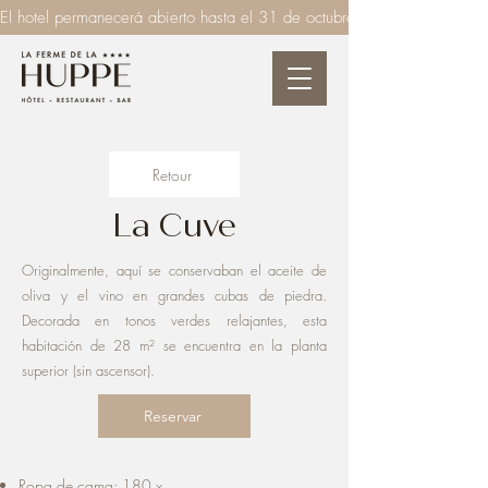
El hotel permanecerá abierto hasta el 31 de octubre de 2026  ●  El rest
Retour
La Cuve
Originalmente, aquí se conservaban el aceite de
oliva y el vino en grandes cubas de piedra.
Decorada en tonos verdes relajantes, esta
habitación de 28 m² se encuentra en la planta
superior (sin ascensor).
Reservar
Ropa de cama: 180 x