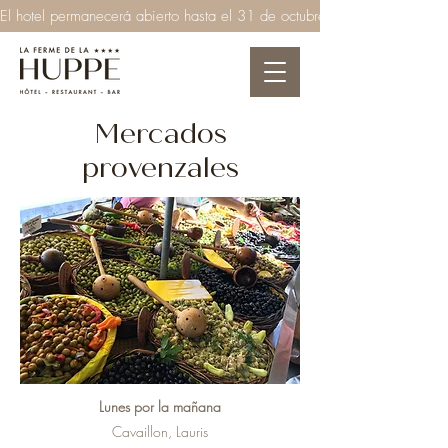
El hotel permanecerá abierto hasta el 31 de octubre de 2026  ●  El rest
Mercados
provenzales
Lunes por la mañana
Cavaillon, Lauris