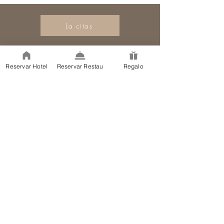
La citas
La Ferme de la Huppe
Hameau des Pourquiers
Reservar Hotel
Reservar Restau
Regalo
570 route de Goult - RD 156
84220 Gordes
Enlaces
Hotel en Gordes
Restaurante en
Gordes
Condiciones de reserva Avisos legales
Política de cookies
Política de privacidad
En el hotel se hablan francés, inglés e italiano.