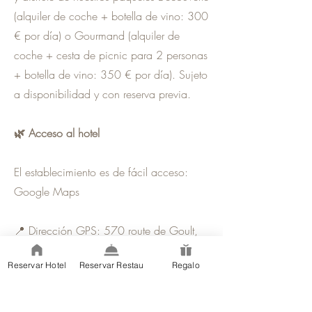
(alquiler de coche + botella de vino: 300
€ por día) o Gourmand (alquiler de
coche + cesta de picnic para 2 personas
+ botella de vino: 350 € por día). Sujeto
a disponibilidad y con reserva previa.
🌿 Acceso al hotel
El establecimiento es de fácil acceso:
Google Maps
📍 Dirección GPS: 570 route de Goult,
84220 Gordes (atención: no confundir
Reservar Hotel
Reservar Restau
Regalo
con la misma dirección situada en
Roussillon).