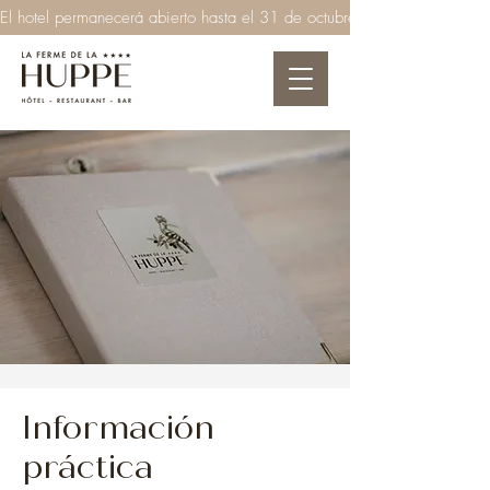
El hotel permanecerá abierto hasta el 31 de octubre de 2026  ●  El rest
Información
práctica