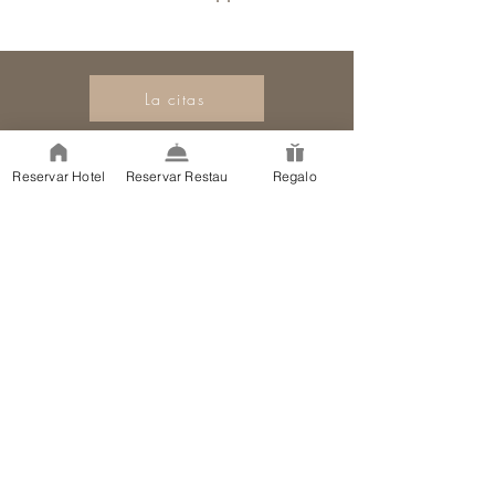
La citas
La Ferme de la Huppe
Hameau des Pourquiers
Reservar Hotel
Reservar Restau
Regalo
570 route de Goult - RD 156
84220 Gordes
Enlaces
Hotel en Gordes
Restaurante en
Gordes
Condiciones de reserva Avisos legales
Política de cookies
Política de privacidad