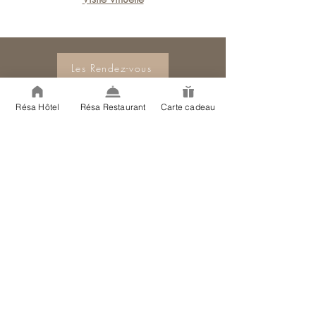
Les Rendez-vous
La Ferme de la Huppe
Résa Hôtel
Résa Restaurant
Carte cadeau
Hameau des Pourquiers
570 route de Goult - RD 156
84220 Gordes
Liens
Hôtel à Gordes
Restaurant à Gordes
Conditions de réservation Mentions légales
Politique de cookies
Politique de confidentialité