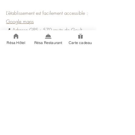
L’établissement est facilement accessible :
Google maps
📍 Adresse GPS : 570 route de Goult,
84220 Gordes (attention à ne pas
Résa Hôtel
Résa Restaurant
Carte cadeau
confondre avec la même adresse située à
Roussillon).
L’hôtel se trouve en contrebas du village
de Gordes, sur la route menant à Goult.
INFORMATION IMPORTANTE
: les
sociétés de taxi sont peu nombreuses
dans le Luberon et La Ferme de la Huppe
ne dispose pas d’un service de navette. Il
est fortement recommandé de se rendre
dans notre région avec un véhicule