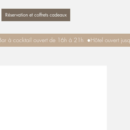
Réservation et coffrets cadeaux
 Bar à cocktail ouvert de 16h à 21h  ●