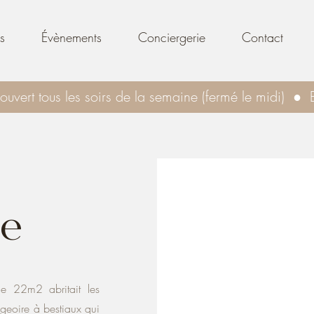
s
Évènements
Conciergerie
Contact
uvert tous les soirs de la semaine (fermé le midi)  ● 
le
de 22m2 abritait les
geoire à bestiaux qui