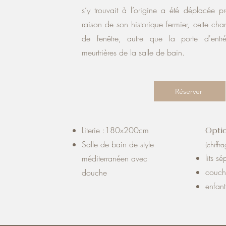
s’y trouvait à l’origine a été déplacée p
raison de son historique fermier, cette c
de fenêtre, autre que la porte d'entr
meurtrières de la salle de bain.
Réserver
Literie :180x200cm
Opti
Salle de bain de style
(chiffr
lits s
méditerranéen avec
couch
douche
enfan