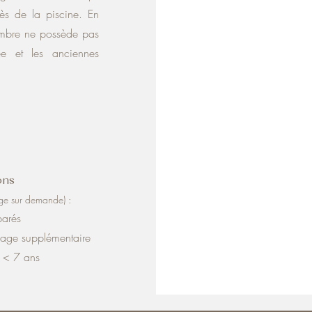
rès de la piscine. En
hambre ne possède pas
ée et les anciennes
ons
age sur demande) :
éparés
age supplémentaire
t < 7 ans