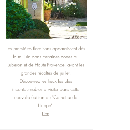
Les premières floraisons apparaissent dès
la mi-juin dans certaines zones du
Luberon et de Haute-Provence, avant les
grandes récoltes de juillet.
Découvrez les lieux les plus
incontournables à visiter dans cette
nouvelle édition du "Carnet de la
Huppe".
Lien