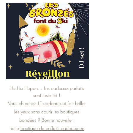
Ho Ho Huppe… Les cadeaux parfaits
sont juste ici !
Vous cherchez LE cadeau qui fait briller
les yeux sans courir les boutiques
bondées ? Bonne nouvelle :
notre
boutique de coffrets cadeaux en