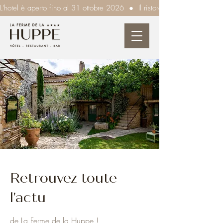
L'hotel è aperto fino al 31 ottobre 2026  ●  Il ristorante è aperto tutte l
Retrouvez toute
l'actu
de La Ferme de la Huppe !