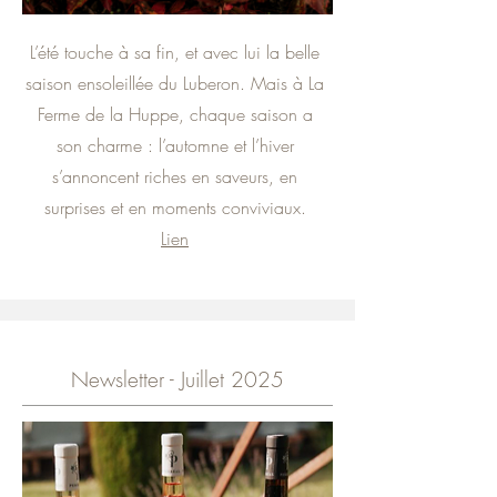
L’été touche à sa fin, et avec lui la belle
saison ensoleillée du Luberon. Mais à La
Ferme de la Huppe, chaque saison a
son charme : l’automne et l’hiver
s’annoncent riches en saveurs, en
surprises et en moments conviviaux.
Lien
Newsletter - Juillet 2025