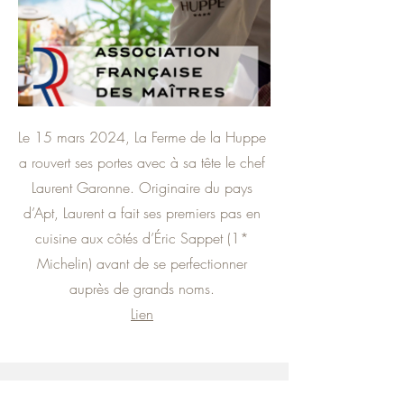
Le 15 mars 2024, La Ferme de la Huppe
a rouvert ses portes avec à sa tête le chef
Laurent Garonne. Originaire du pays
d’Apt, Laurent a fait ses premiers pas en
cuisine aux côtés d’Éric Sappet (1*
Michelin) avant de se perfectionner
auprès de grands noms.
Lien