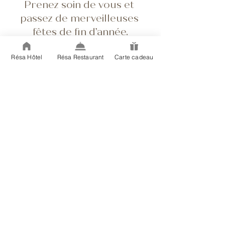
Prenez soin de vous et 
passez de merveilleuses 
fêtes de fin d’année.
Retrouvez-nous sur Facebook et Instagram 
afin de suivre nos actualités !
Résa Hôtel
Résa Restaurant
Carte cadeau
Nous écrire
Posts récents
Voir tout