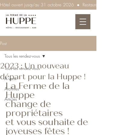
Hôtel ouvert jusqu'au 31 octobre 2026  ●  Restaurant ouvert tous les so
Post
Tous les rendez-vous
2023 : Un nouveau
Tous les rendez-vous
départ pour la Huppe !
A venir
La Ferme de la 
Archives
Huppe
Articles
change de 
propriétaires
et vous souhaite de 
joyeuses fêtes !